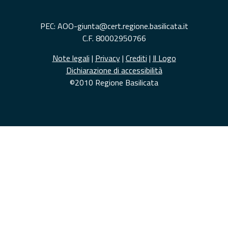
PEC: AOO-giunta@cert.regione.basilicata.it
C.F. 80002950766
Note legali
|
Privacy
|
Crediti
|
Il Logo
Dichiarazione di accessibilità
©2010 Regione Basilicata