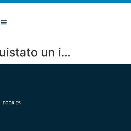
istato un i…
COOKIES