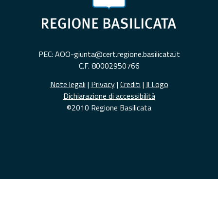
PEC: AOO-giunta@cert.regione.basilicata.it
C.F. 80002950766
Note legali
|
Privacy
|
Crediti
|
Il Logo
Dichiarazione di accessibilità
©2010 Regione Basilicata