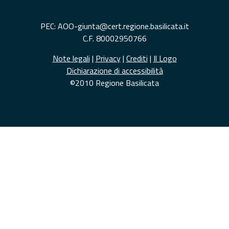
PEC: AOO-giunta@cert.regione.basilicata.it
C.F. 80002950766
Note legali
|
Privacy
|
Crediti
|
Il Logo
Dichiarazione di accessibilità
©2010 Regione Basilicata