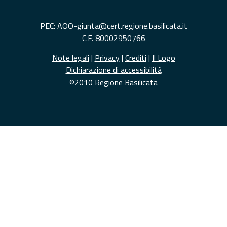
PEC: AOO-giunta@cert.regione.basilicata.it
C.F. 80002950766
Note legali
|
Privacy
|
Crediti
|
Il Logo
Dichiarazione di accessibilità
©2010 Regione Basilicata