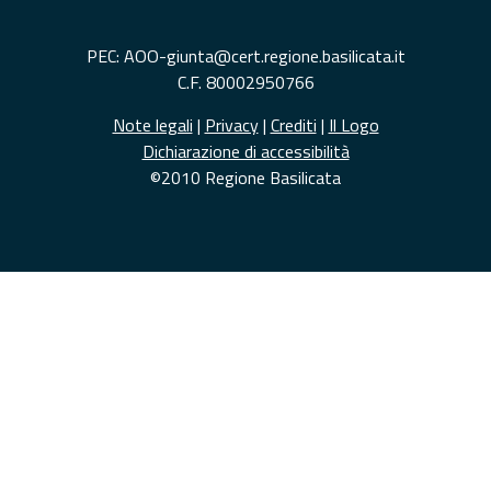
PEC: AOO-giunta@cert.regione.basilicata.it
C.F. 80002950766
Note legali
|
Privacy
|
Crediti
|
Il Logo
Dichiarazione di accessibilità
©2010 Regione Basilicata