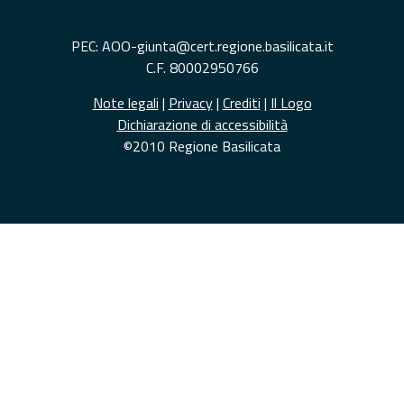
PEC: AOO-giunta@cert.regione.basilicata.it
C.F. 80002950766
Note legali
|
Privacy
|
Crediti
|
Il Logo
Dichiarazione di accessibilità
©2010 Regione Basilicata