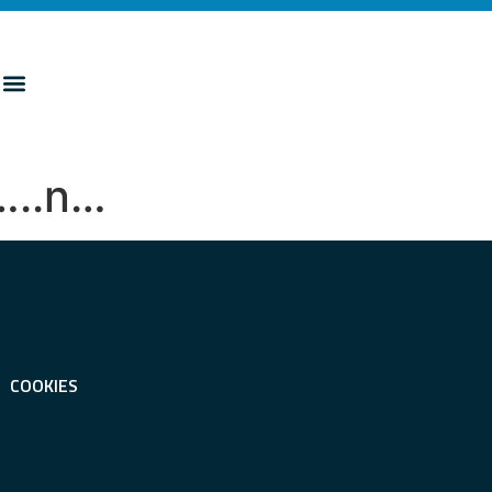
“…..n…
COOKIES