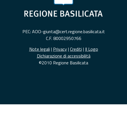
PEC: AOO-giunta@cert.regione.basilicata.it
C.F. 80002950766
Note legali
|
Privacy
|
Crediti
|
Il Logo
Dichiarazione di accessibilità
©2010 Regione Basilicata