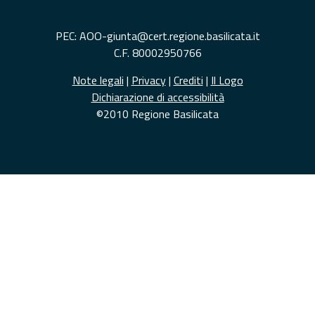
PEC: AOO-giunta@cert.regione.basilicata.it
C.F. 80002950766
Note legali
|
Privacy
|
Crediti
|
Il Logo
Dichiarazione di accessibilità
©2010 Regione Basilicata