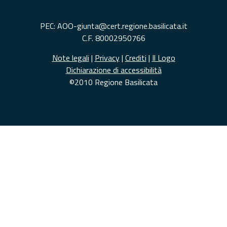
PEC: AOO-giunta@cert.regione.basilicata.it
C.F. 80002950766
Note legali
|
Privacy
|
Crediti
|
Il Logo
Dichiarazione di accessibilità
©2010 Regione Basilicata