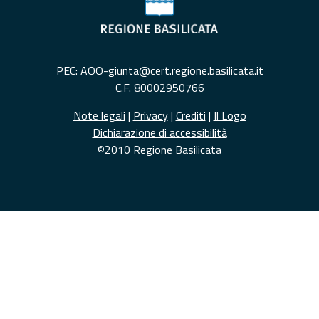
PEC: AOO-giunta@cert.regione.basilicata.it
C.F. 80002950766
Note legali
|
Privacy
|
Crediti
|
Il Logo
Dichiarazione di accessibilità
©2010 Regione Basilicata