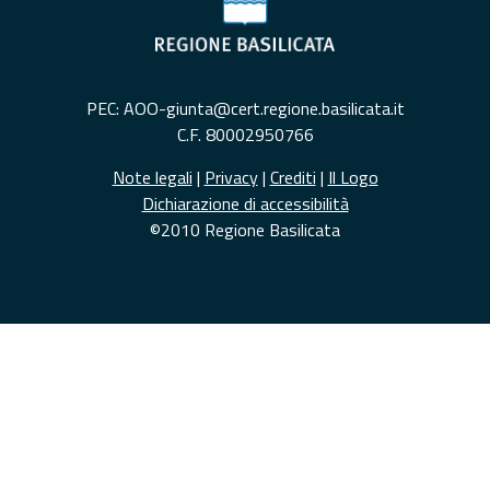
PEC: AOO-giunta@cert.regione.basilicata.it
C.F. 80002950766
Note legali
|
Privacy
|
Crediti
|
Il Logo
Dichiarazione di accessibilità
©2010 Regione Basilicata