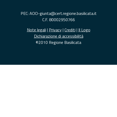
PEC: AOO-giunta@cert.regione.basilicata.it
C.F. 80002950766
Note legali
|
Privacy
|
Crediti
|
Il Logo
Dichiarazione di accessibilità
©2010 Regione Basilicata