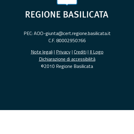
PEC: AOO-giunta@cert.regione.basilicata.it
C.F. 80002950766
Note legali
|
Privacy
|
Crediti
|
Il Logo
Dichiarazione di accessibilità
©2010 Regione Basilicata