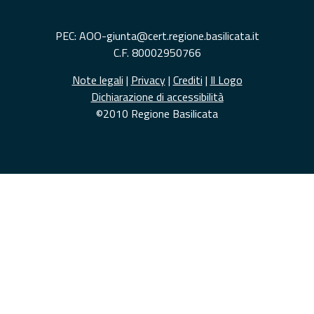
PEC: AOO-giunta@cert.regione.basilicata.it
C.F. 80002950766
Note legali
|
Privacy
|
Crediti
|
Il Logo
Dichiarazione di accessibilità
©2010 Regione Basilicata