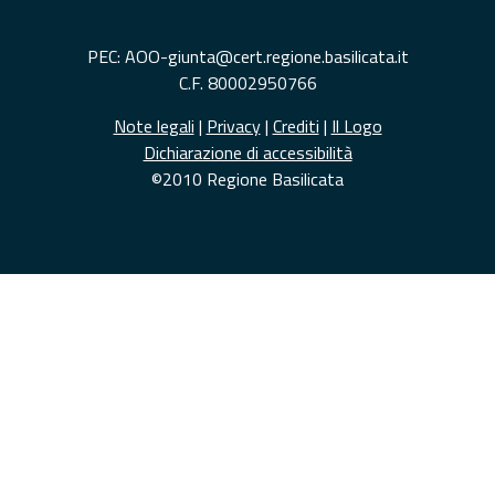
PEC: AOO-giunta@cert.regione.basilicata.it
C.F. 80002950766
Note legali
|
Privacy
|
Crediti
|
Il Logo
Dichiarazione di accessibilità
©2010 Regione Basilicata