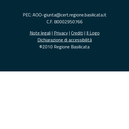
PEC: AOO-giunta@cert.regione.basilicata.it
C.F. 80002950766
Note legali
|
Privacy
|
Crediti
|
Il Logo
Dichiarazione di accessibilità
©2010 Regione Basilicata