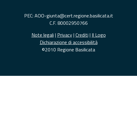
PEC: AOO-giunta@cert.regione.basilicata.it
C.F. 80002950766
Note legali
|
Privacy
|
Crediti
|
Il Logo
Dichiarazione di accessibilità
©2010 Regione Basilicata