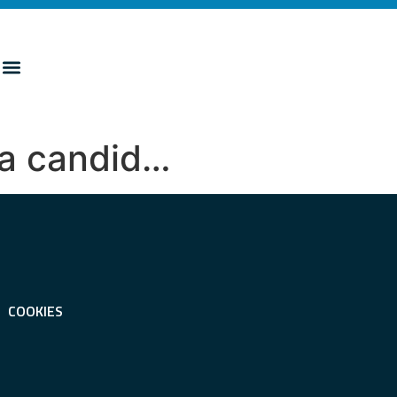
la candid…
COOKIES