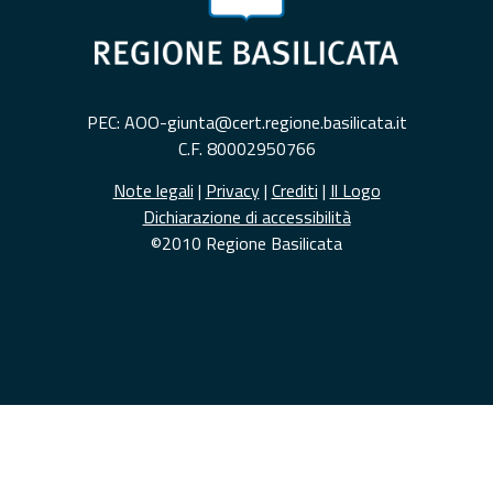
PEC: AOO-giunta@cert.regione.basilicata.it
C.F. 80002950766
Note legali
|
Privacy
|
Crediti
|
Il Logo
Dichiarazione di accessibilità
©2010 Regione Basilicata