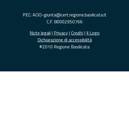
PEC: AOO-giunta@cert.regione.basilicata.it
C.F. 80002950766
Note legali
|
Privacy
|
Crediti
|
Il Logo
Dichiarazione di accessibilità
©2010 Regione Basilicata