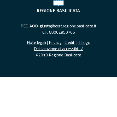
PEC: AOO-giunta@cert.regione.basilicata.it
C.F. 80002950766
Note legali
|
Privacy
|
Crediti
|
Il Logo
Dichiarazione di accessibilità
©2010 Regione Basilicata