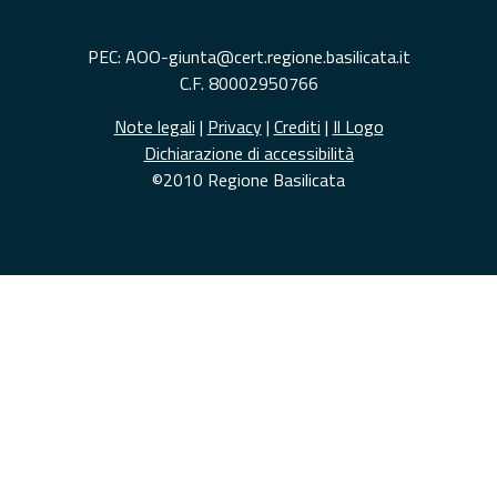
PEC: AOO-giunta@cert.regione.basilicata.it
C.F. 80002950766
Note legali
|
Privacy
|
Crediti
|
Il Logo
Dichiarazione di accessibilità
©2010 Regione Basilicata