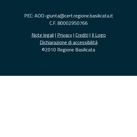
PEC: AOO-giunta@cert.regione.basilicata.it
C.F. 80002950766
Note legali
|
Privacy
|
Crediti
|
Il Logo
Dichiarazione di accessibilità
©2010 Regione Basilicata