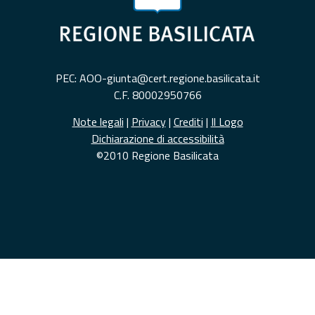
PEC: AOO-giunta@cert.regione.basilicata.it
C.F. 80002950766
Note legali
|
Privacy
|
Crediti
|
Il Logo
Dichiarazione di accessibilità
©2010 Regione Basilicata