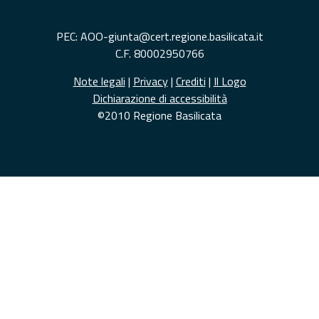
PEC: AOO-giunta@cert.regione.basilicata.it
C.F. 80002950766
Note legali
|
Privacy
|
Crediti
|
Il Logo
Dichiarazione di accessibilità
©2010 Regione Basilicata