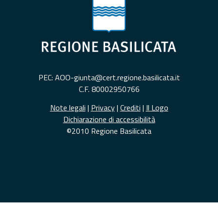
PEC: AOO-giunta@cert.regione.basilicata.it
C.F. 80002950766
Note legali
|
Privacy
|
Crediti
|
Il Logo
Dichiarazione di accessibilità
©2010 Regione Basilicata