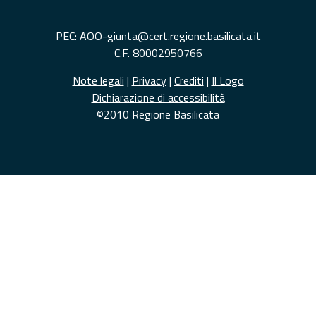
PEC: AOO-giunta@cert.regione.basilicata.it
C.F. 80002950766
Note legali
|
Privacy
|
Crediti
|
Il Logo
Dichiarazione di accessibilità
©2010 Regione Basilicata