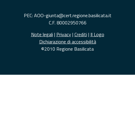
PEC: AOO-giunta@cert.regione.basilicata.it
C.F. 80002950766
Note legali
|
Privacy
|
Crediti
|
Il Logo
Dichiarazione di accessibilità
©2010 Regione Basilicata