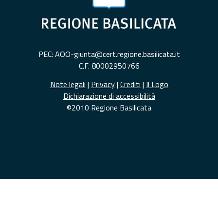
PEC: AOO-giunta@cert.regione.basilicata.it
C.F. 80002950766
Note legali
|
Privacy
|
Crediti
|
Il Logo
Dichiarazione di accessibilità
©2010 Regione Basilicata