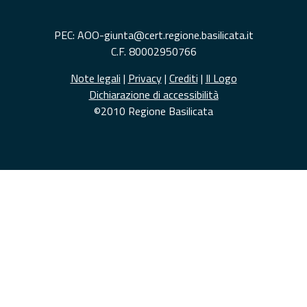
PEC: AOO-giunta@cert.regione.basilicata.it
C.F. 80002950766
Note legali
|
Privacy
|
Crediti
|
Il Logo
Dichiarazione di accessibilità
©2010 Regione Basilicata