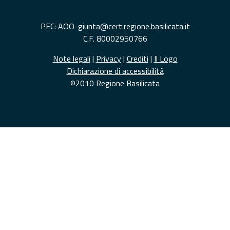
PEC: AOO-giunta@cert.regione.basilicata.it
C.F. 80002950766
Note legali
|
Privacy
|
Crediti
|
Il Logo
Dichiarazione di accessibilità
©2010 Regione Basilicata