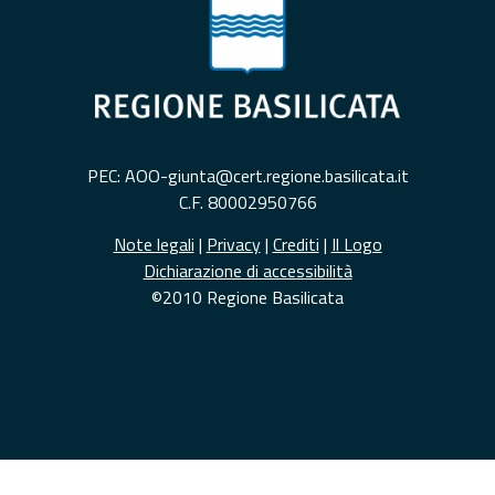
PEC: AOO-giunta@cert.regione.basilicata.it
C.F. 80002950766
Note legali
|
Privacy
|
Crediti
|
Il Logo
Dichiarazione di accessibilità
©2010 Regione Basilicata