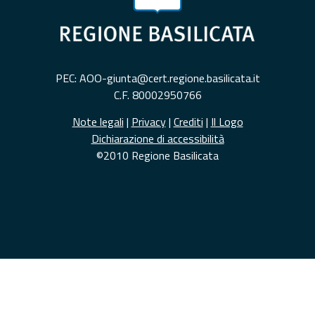
PEC: AOO-giunta@cert.regione.basilicata.it
C.F. 80002950766
Note legali
|
Privacy
|
Crediti
|
Il Logo
Dichiarazione di accessibilità
©2010 Regione Basilicata