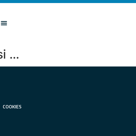
si …
COOKIES