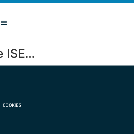
re ISE…
COOKIES