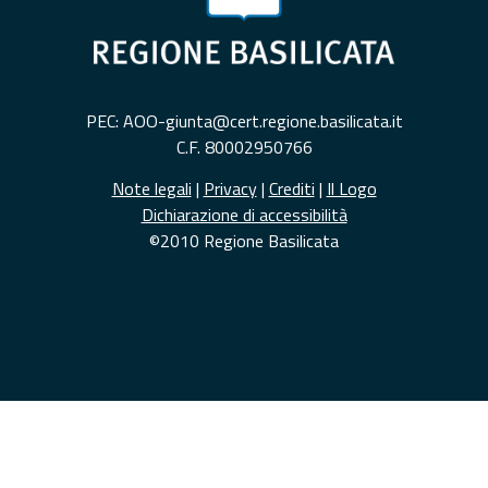
PEC: AOO-giunta@cert.regione.basilicata.it
C.F. 80002950766
Note legali
|
Privacy
|
Crediti
|
Il Logo
Dichiarazione di accessibilità
©2010 Regione Basilicata