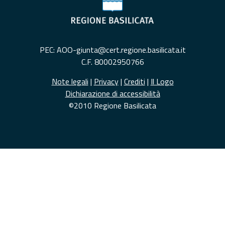
PEC: AOO-giunta@cert.regione.basilicata.it
C.F. 80002950766
Note legali
|
Privacy
|
Crediti
|
Il Logo
Dichiarazione di accessibilità
©2010 Regione Basilicata