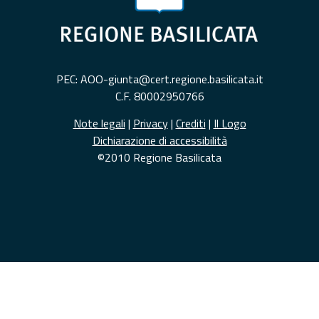
PEC: AOO-giunta@cert.regione.basilicata.it
C.F. 80002950766
Note legali
|
Privacy
|
Crediti
|
Il Logo
Dichiarazione di accessibilità
©2010 Regione Basilicata