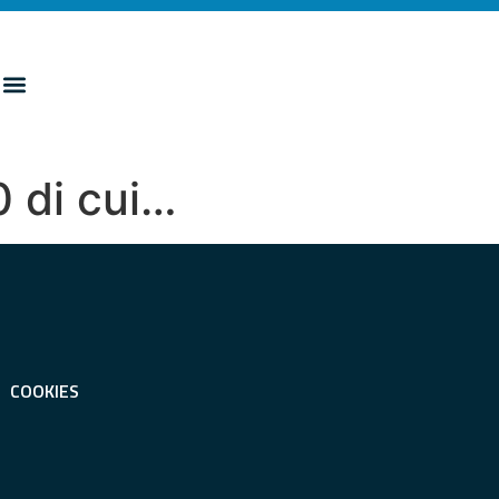
0 di cui…
COOKIES