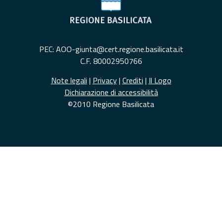
PEC: AOO-giunta@cert.regione.basilicata.it
C.F. 80002950766
Note legali
|
Privacy
|
Crediti
|
Il Logo
Dichiarazione di accessibilità
©2010 Regione Basilicata