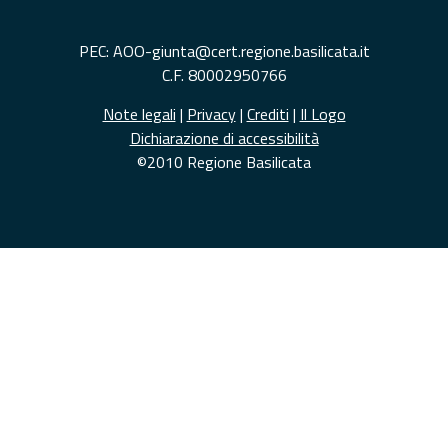
PEC: AOO-giunta@cert.regione.basilicata.it
C.F. 80002950766
Note legali
|
Privacy
|
Crediti
|
Il Logo
Dichiarazione di accessibilità
©2010 Regione Basilicata