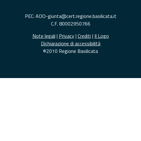
PEC: AOO-giunta@cert.regione.basilicata.it
C.F. 80002950766
Note legali
|
Privacy
|
Crediti
|
Il Logo
Dichiarazione di accessibilità
©2010 Regione Basilicata