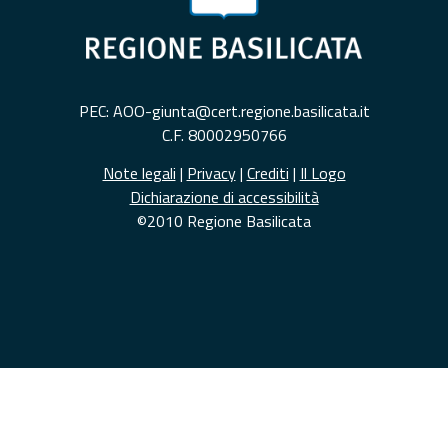
PEC: AOO-giunta@cert.regione.basilicata.it
C.F. 80002950766
Note legali
|
Privacy
|
Crediti
|
Il Logo
Dichiarazione di accessibilità
©2010 Regione Basilicata