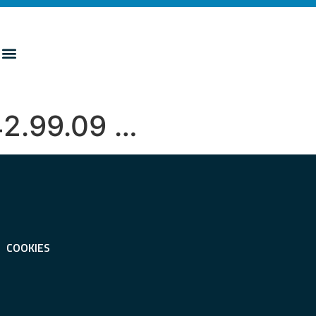
42.99.09 …
COOKIES