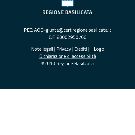
PEC: AOO-giunta@cert.regione.basilicata.it
C.F. 80002950766
Note legali
|
Privacy
|
Crediti
|
Il Logo
Dichiarazione di accessibilità
©2010 Regione Basilicata