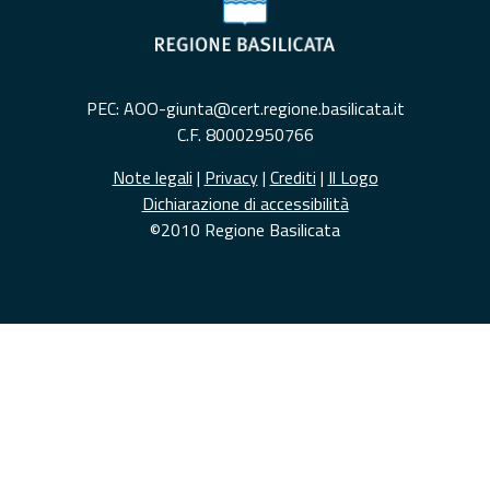
PEC: AOO-giunta@cert.regione.basilicata.it
C.F. 80002950766
Note legali
|
Privacy
|
Crediti
|
Il Logo
Dichiarazione di accessibilità
©2010 Regione Basilicata