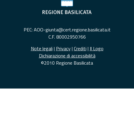
PEC: AOO-giunta@cert.regione.basilicata.it
C.F. 80002950766
Note legali
|
Privacy
|
Crediti
|
Il Logo
Dichiarazione di accessibilità
©2010 Regione Basilicata