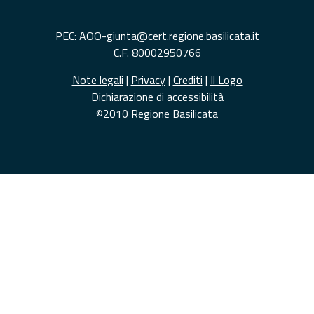
PEC: AOO-giunta@cert.regione.basilicata.it
C.F. 80002950766
Note legali
|
Privacy
|
Crediti
|
Il Logo
Dichiarazione di accessibilità
©2010 Regione Basilicata