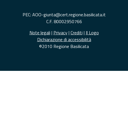
PEC: AOO-giunta@cert.regione.basilicata.it
C.F. 80002950766
Note legali
|
Privacy
|
Crediti
|
Il Logo
Dichiarazione di accessibilità
©2010 Regione Basilicata