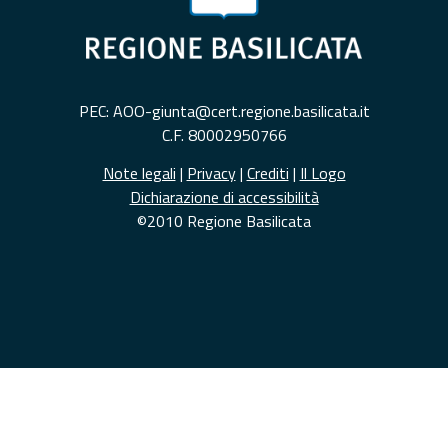
PEC: AOO-giunta@cert.regione.basilicata.it
C.F. 80002950766
Note legali
|
Privacy
|
Crediti
|
Il Logo
Dichiarazione di accessibilità
©2010 Regione Basilicata