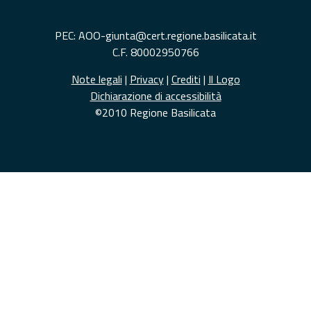
PEC: AOO-giunta@cert.regione.basilicata.it
C.F. 80002950766
Note legali
|
Privacy
|
Crediti
|
Il Logo
Dichiarazione di accessibilità
©2010 Regione Basilicata