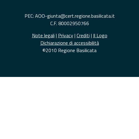
PEC: AOO-giunta@cert.regione.basilicata.it
C.F. 80002950766
Note legali
|
Privacy
|
Crediti
|
Il Logo
Dichiarazione di accessibilità
©2010 Regione Basilicata