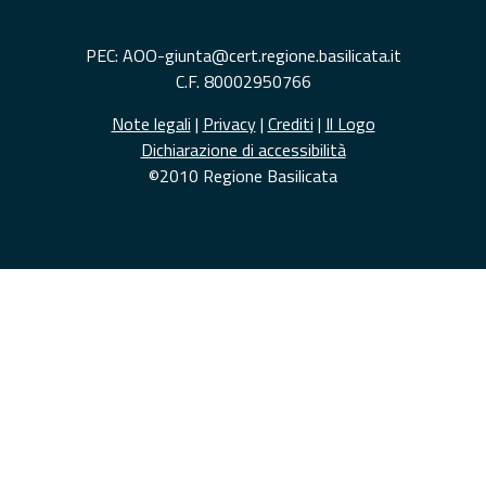
PEC: AOO-giunta@cert.regione.basilicata.it
C.F. 80002950766
Note legali
|
Privacy
|
Crediti
|
Il Logo
Dichiarazione di accessibilità
©2010 Regione Basilicata