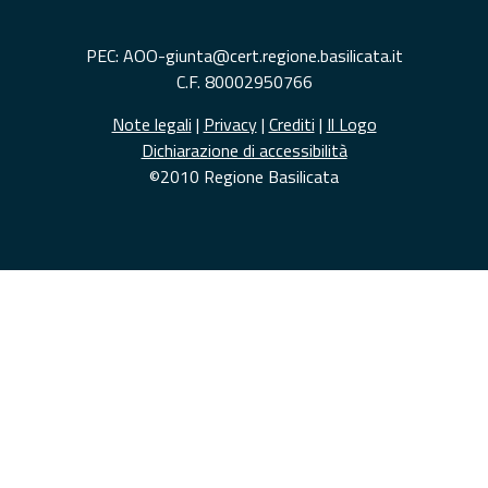
PEC: AOO-giunta@cert.regione.basilicata.it
C.F. 80002950766
Note legali
|
Privacy
|
Crediti
|
Il Logo
Dichiarazione di accessibilità
©2010 Regione Basilicata