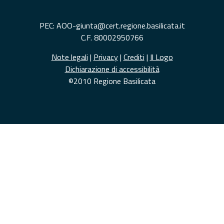
PEC: AOO-giunta@cert.regione.basilicata.it
C.F. 80002950766
Note legali
|
Privacy
|
Crediti
|
Il Logo
Dichiarazione di accessibilità
©2010 Regione Basilicata